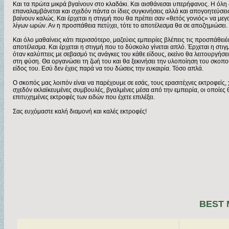
Και τα πρώτα μικρά βγαίνουν στο κλαδάκι. Και αισθάνεσαι υπερήφανος. Η όλη 
επαναλαμβάνεται και σχεδόν πάντα οι ίδιες συγκινήσεις αλλά και απογοητεύσει
βαίνουν καλώς. Και έρχεται η στιγμή που θα πρέπει σαν «θετός γονιός» να μεγ
λίγων ωρών. Αν η προσπάθεια πετύχει, τότε το αποτέλεσμα θα σε αποζημιώσει.
Και όλο μαθαίνεις κάτι περισσότερο, μαζεύεις εμπειρίες βλέπεις τις προσπάθει
αποτέλεσμα. Και έρχεται η στιγμή που το δύσκολο γίνεται απλό. Έρχεται η στιγ
όταν καλύπτεις με σεβασμό τις ανάγκες του κάθε είδους, εκείνο θα λειτουργήσε
στη φύση. Θα οργανώσει τη ζωή του και θα ξεκινήσει την υλοποίηση του σκοπού
είδος του. Εσύ δεν έχεις παρά να του δώσεις την ευκαιρία. Τόσο απλά.
Ο σκοπός μας λοιπόν είναι να παρέχουμε σε εσάς, τους ερασιτέχνες εκτροφείς,
σχεδόν εκλαϊκευμένες συμβουλές, βγαλμένες μέσα από την εμπειρία, οι οποίες
επιτυχημένες εκτροφές των ειδών που έχετε επιλέξει.
Σας ευχόμαστε καλή διαμονή και καλές εκτροφές!
BEST 