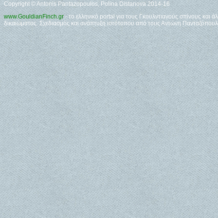
Copyright © Antonis Pantazopoulos, Polina Distanova 2014-16
www.GouldianFinch.gr
- το ελληνικό portal για τους Γκουλντιανούς σπίνους και 
δικαιώματος. Σχεδιασμός και ανάπτυξη ιστότοπου από τους Αντώνη Πανταζόπουλ