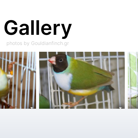
Gallery
photos by Gouldianfinch.gr