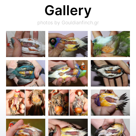
Gallery
photos by Gouldianfinch.gr