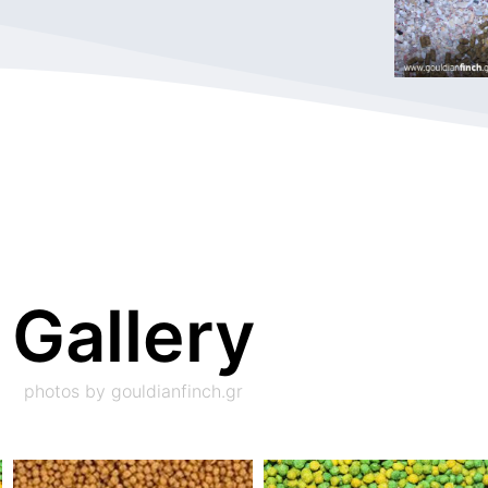
Gallery
photos by gouldianfinch.gr